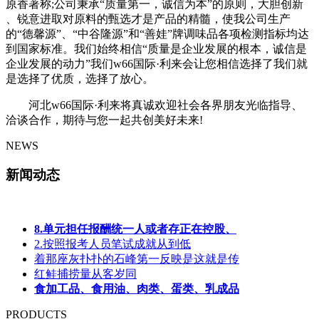
原香著称;公司秉承“质量第一，诚信为本”的原则，大胆创新
、锐意进取对原料的甄选才是产品的精髓，使我公司生产
的“德馨源”、“中谷隆源”和“善娃”牌调味品各项检测指标均达
到国家标准。我们始终相信“质量是企业发展的根本，诚信是
企业发展的动力”我们w66国际·利来会让您相信选择了我们就
是选择了优质，选择了放心。
河北w66国际·利来将真诚欢迎社会各界朋友光临指导、
洽谈合作，期待与您一起共创美好未来!
NEWS
新闻动态
8.单元担任报酬统一人或者存正在控股、
2.按照报考人员笔试成就从到低
着那座灰扑扑的石峰第一反映是这就是传
红鲑捕捞量从客岁同
食加工品、食用油、肉类、蛋类、乳成品
PRODUCTS